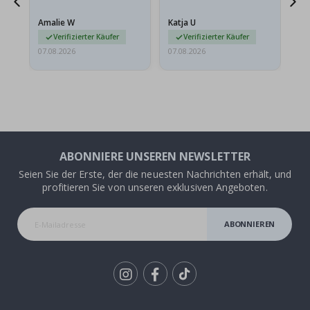
Amalie W
Katja U
Gi
r…
Verifizierter Käufer
Verifizierter Käufer
07.08.2026
07.08.2026
06.
ABONNIERE UNSEREN NEWSLETTER
Seien Sie der Erste, der die neuesten Nachrichten erhält, und
profitieren Sie von unseren exklusiven Angeboten.
ABONNIEREN
Tik
To