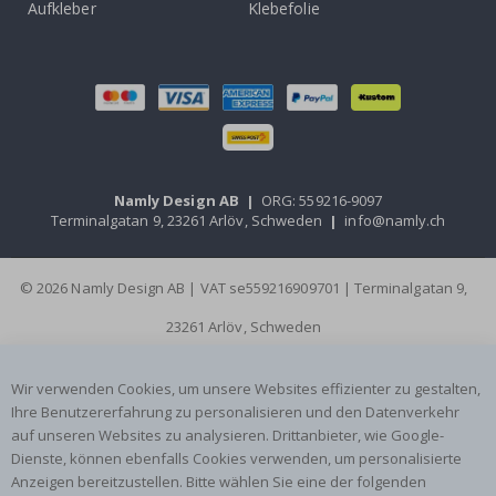
Aufkleber
Klebefolie
Namly Design AB
|
ORG: 559216-9097
Terminalgatan 9, 23261 Arlöv, Schweden
|
info@namly.ch
© 2026 Namly Design AB | VAT se559216909701 | Terminalgatan 9,
23261 Arlöv, Schweden
Wir verwenden Cookies, um unsere Websites effizienter zu gestalten,
Ihre Benutzererfahrung zu personalisieren und den Datenverkehr
auf unseren Websites zu analysieren. Drittanbieter, wie Google-
Dienste, können ebenfalls Cookies verwenden, um personalisierte
Anzeigen bereitzustellen. Bitte wählen Sie eine der folgenden