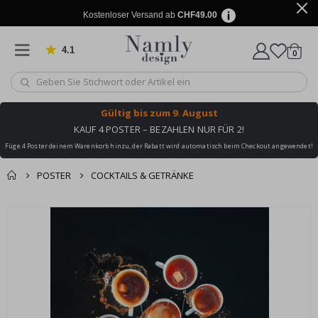
Kostenloser Versand ab
CHF49.00
4.1
Artike
von 1029 Bewertungen
0
Wagen
Gültig bis
zum 9. August
KAUF 4 POSTER – BEZAHLEN NUR FÜR 2!
Füge 4 Poster deinem Warenkorb hinzu, der Rabatt wird automatisch beim Checkout angewendet!
POSTER
COCKTAILS & GETRÄNKE
Zusammen gekaufte
Einkaufswagen
Zum
Produkte
Ende
Zur Kasse
der
Bildgalerie
springen