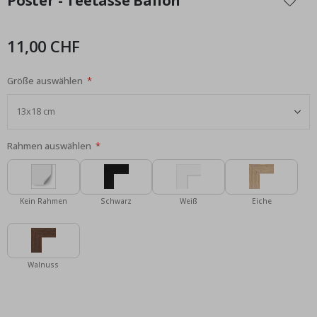
Poster - Teetasse Ballon
der
Bildgalerie
springen
11,00 CHF
Größe auswählen
Rahmen auswählen
Kein Rahmen
Schwarz
Weiß
Eiche
Walnuss