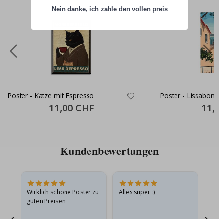
Nein danke, ich zahle den vollen preis
Poster - Katze mit Espresso
Poster - Lissabon S
Special
11,00 CHF
Specia
11,
Price
Price
Kundenbewertungen
e
Wirklich schöne Poster zu
Alles super :)
Sc
guten Preisen.
Pr
ehr