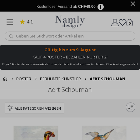
Kostenloser Versand ab
CHF49.00
4.1
Artike
von 1030 Bewertungen
0
Wagen
Gültig bis
zum 9. August
KAUF 4 POSTER – BEZAHLEN NUR FÜR 2!
Füge 4 Poster deinem Warenkorb hinzu, der Rabatt wird automatisch beim Checkout angewendet!
POSTER
BERÜHMTE KÜNSTLER
AERT SCHOUMAN
Aert Schouman
ALLE KATEGORIEN ANZEIGEN