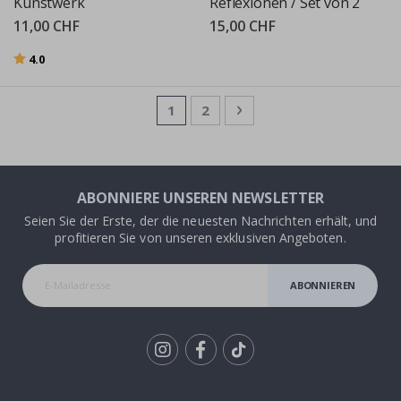
Kunstwerk
Reflexionen / Set von 2
11,00 CHF
15,00 CHF
Bewertung:
von 5 Sternen
4.0
Seite
Sie lesen gerade die Seite
Seite
Seite
Weiter
1
2
ABONNIERE UNSEREN NEWSLETTER
Seien Sie der Erste, der die neuesten Nachrichten erhält, und
profitieren Sie von unseren exklusiven Angeboten.
ABONNIEREN
Tik
To