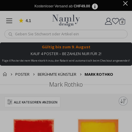
Kostenloser Versand ab
CHF49.00
4.1
Artike
von 1029 Bewertungen
0
Wagen
Gültig bis
zum 9. August
KAUF 4 POSTER – BEZAHLEN NUR FÜR 2!
Füge 4 Poster deinem Warenkorb hinzu, der Rabatt wird automatisch beim Checkout angewendet!
POSTER
BERÜHMTE KÜNSTLER
MARK ROTHKO
Mark Rothko
ALLE KATEGORIEN ANZEIGEN