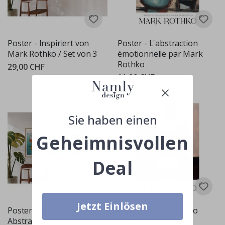
Poster - Inspiriert von
Poster - L'abstraction
Mark Rothko / Set von 3
émotionnelle par Mark
Rothko
29,00 CHF
11,00 CHF
Sie haben einen
Geheimnisvollen
Deal
Jetzt Einlösen
Poster - Mark Rothko
Poster - Mark Rothko
Abstract Collection / Set
Abstrakt