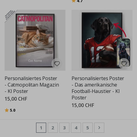
4.7
Personalisiertes Poster
Personalisiertes Poster
- Catmopolitan Magazin
- Das amerikanische
- KI Poster
Football-Haustier - KI
Poster
15,00 CHF
15,00 CHF
Bewertung:
von 5 Sternen
5.0
Seite
Sie lesen gerade die Seite
Seite
Seite
Seite
Seite
Seite
Weiter
1
2
3
4
5