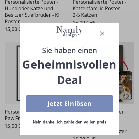
Personalisierte Poster -
Personalisierte Poster -
Hund oder Katze und
Katzenfamilie Poster -
Besitzer Stiefbrüder - KI
2-5 Katzen
Poster
15,00 CHF
15,00 CHF
Sie haben einen
Geheimnisvollen
Deal
Jetzt Einlösen
Personalisierte Poster -
Personalisierte Poster -
Paw Friend Minnie
Porträt eines
Nein danke, ich zahle den vollen preis
viktorianischen
15,00 CHF
Aristokraten - KI Poster