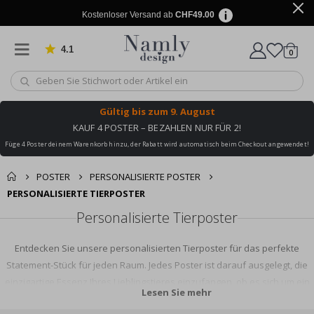
Kostenloser Versand ab
CHF49.00
4.1
Artike
von 1029 Bewertungen
0
Wagen
Gültig bis
zum 9. August
KAUF 4 POSTER – BEZAHLEN NUR FÜR 2!
Füge 4 Poster deinem Warenkorb hinzu, der Rabatt wird automatisch beim Checkout angewendet!
POSTER
PERSONALISIERTE POSTER
PERSONALISIERTE TIERPOSTER
Personalisierte Tierposter
Entdecken Sie unsere personalisierten Tierposter für das perfekte
Statement-Stück für jeden Raum. Jedes Poster ist darauf ausgelegt, die
einzigartige Essenz Ihres Lieblingstieres einzufangen, ob es sich um ein
Lesen Sie mehr
geliebtes Haustier oder ein majestätisches Tier aus der Wildnis handelt.