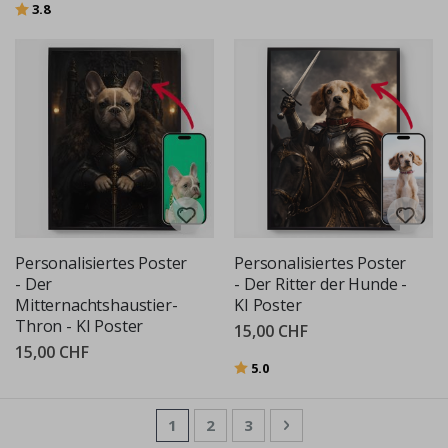
Bewertung:
von 5 Sternen
3.8
Personalisiertes Poster
Personalisiertes Poster
- Der
- Der Ritter der Hunde -
Mitternachtshaustier-
KI Poster
Thron - KI Poster
15,00 CHF
15,00 CHF
Bewertung:
von 5 Sternen
5.0
Seite
Sie lesen gerade die Seite
Seite
Seite
Seite
Weiter
1
2
3