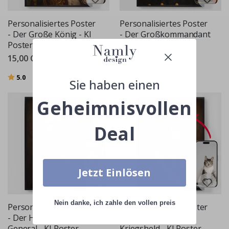
Personalisiertes Poster
Personalisiertes Poster
- Der Große König - KI
- Der Großkommandant
Poster
- KI Poster
15,00 CHF
15,00 CHF
Bewertung:
von 5 Sternen
Bewertung:
von 5 Sternen
5.0
3.0
Sie haben einen
Geheimnisvollen
Deal
Jetzt Einlösen
Nein danke, ich zahle den vollen preis
Personalisiertes Poster
Personalisiertes Poster
- Der Haustier-Armee-
- Der Haustier-
General - KI Poster
Kriegsheld - KI Poster