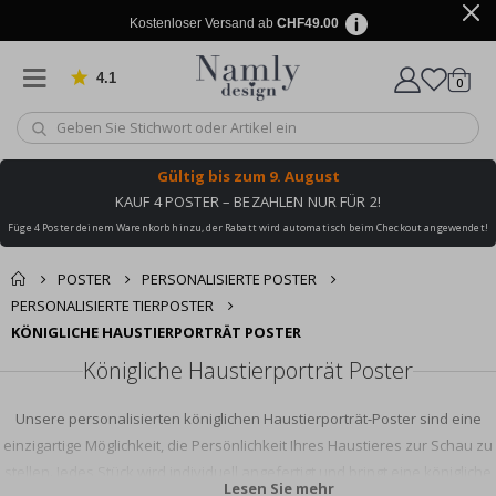
Kostenloser Versand ab
CHF49.00
4.1
Artike
von 1029 Bewertungen
0
Wagen
Gültig bis
zum 9. August
KAUF 4 POSTER – BEZAHLEN NUR FÜR 2!
Füge 4 Poster deinem Warenkorb hinzu, der Rabatt wird automatisch beim Checkout angewendet!
POSTER
PERSONALISIERTE POSTER
PERSONALISIERTE TIERPOSTER
KÖNIGLICHE HAUSTIERPORTRÄT POSTER
Königliche Haustierporträt Poster
Unsere personalisierten königlichen Haustierporträt-Poster sind eine
einzigartige Möglichkeit, die Persönlichkeit Ihres Haustieres zur Schau zu
stellen. Jedes Stück wird individuell angefertigt und bringt eine königliche
Lesen Sie mehr