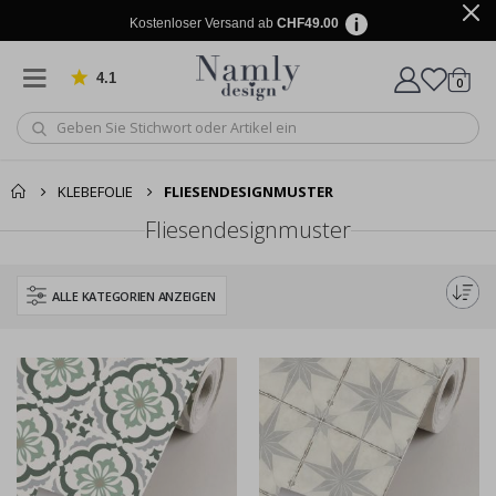
Kostenloser Versand ab
CHF49.00
4.1
Artike
von 1042 Bewertungen
0
Wagen
KLEBEFOLIE
FLIESENDESIGNMUSTER
Fliesendesignmuster
ALLE KATEGORIEN ANZEIGEN