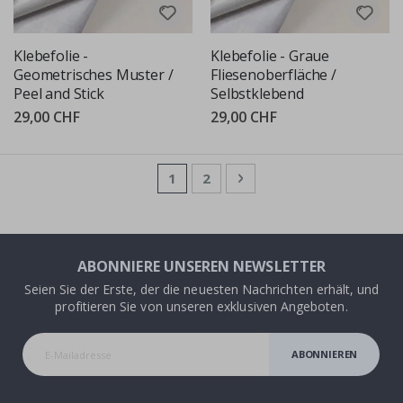
Klebefolie -
Klebefolie - Graue
Geometrisches Muster /
Fliesenoberfläche /
Peel and Stick
Selbstklebend
29,00 CHF
29,00 CHF
Seite
Sie lesen gerade die Seite
Seite
Seite
Weiter
1
2
ABONNIERE UNSEREN NEWSLETTER
Seien Sie der Erste, der die neuesten Nachrichten erhält, und
profitieren Sie von unseren exklusiven Angeboten.
ABONNIEREN