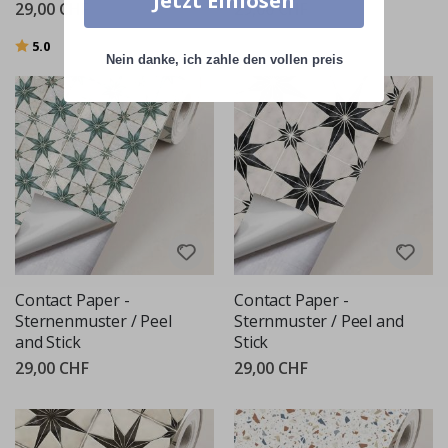
Jetzt Einlösen
29,00 CHF
29,00 CHF
Bewertung:
von 5 Sternen
5.0
Nein danke, ich zahle den vollen preis
Contact Paper -
Contact Paper -
Sternenmuster / Peel
Sternmuster / Peel and
and Stick
Stick
29,00 CHF
29,00 CHF