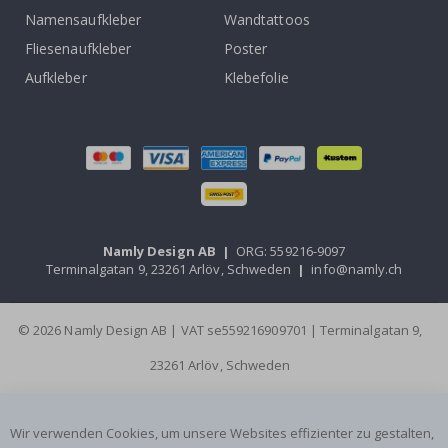
Namensaufkleber
Wandtattoos
Fliesenaufkleber
Poster
Aufkleber
Klebefolie
Namly Design AB
|
ORG: 559216-9097
Terminalgatan 9, 23261 Arlöv, Schweden
|
info@namly.ch
© 2026 Namly Design AB | VAT se559216909701 | Terminalgatan 9,
23261 Arlöv, Schweden
Wir verwenden Cookies, um unsere Websites effizienter zu gestalten,