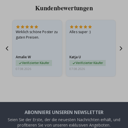
Kundenbewertungen
e
Wirklich schöne Poster zu
Alles super :)
Sc
guten Preisen.
Pr
ehr
Amalie W
Katja U
Gi
r…
Verifizierter Käufer
Verifizierter Käufer
07.08.2026
07.08.2026
06.
ABONNIERE UNSEREN NEWSLETTER
Seien Sie der Erste, der die neuesten Nachrichten erhält, und
profitieren Sie von unseren exklusiven Angeboten.