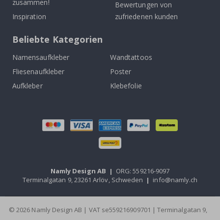
zusammen!
Bewertungen von
Inspiration
zufriedenen kunden
Beliebte Kategorien
Namensaufkleber
Wandtattoos
Fliesenaufkleber
Poster
Aufkleber
Klebefolie
Namly Design AB
|
ORG: 559216-9097
Terminalgatan 9, 23261 Arlöv, Schweden
|
info@namly.ch
© 2026 Namly Design AB | VAT se559216909701 | Terminalgatan 9,