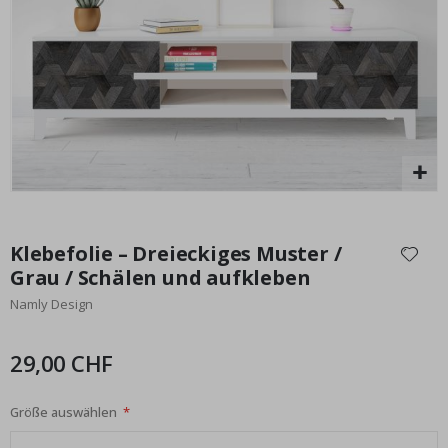
al
Special
15,00 €
Price
Zum
Anfang
Klebefolie – Dreieckiges Muster /
der
Grau / Schälen und aufkleben
Bildgalerie
Namly Design
springen
29,00 CHF
Größe auswählen