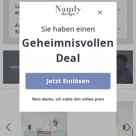
Lässt sich die Klebefolie rückstandslos
entfernen?
Auf welchen Oberflächen haftet die
Sie haben einen
Klebefolie am besten?
Geheimnisvollen
Deal
Jetzt Einlösen
Ähnliche produkte
Nein danke, ich zahle den vollen preis