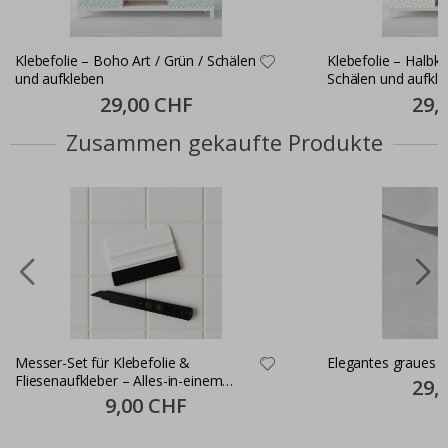
Klebefolie – Boho Art / Grün / Schälen
Klebefolie – Halbkreis Muster /
und aufkleben
Schälen und aufkl
Special
29,00 CHF
Specia
29,
Price
Price
Zusammen gekaufte Produkte
Messer-Set für Klebefolie &
Elegantes graues 
Fliesenaufkleber – Alles-in-einem
Specia
29,
Price
Montageset
Special
9,00 CHF
Price