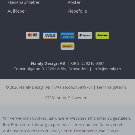
Fliesenaufkleber
Poster
Aufkleber
Klebefolie
Namly Design AB
|
ORG: 559216-9097
Terminalgatan 9, 23261 Arlöv, Schweden
|
info@namly.ch
© 2026 Namly Design AB | VAT se559216909701 | Terminalgatan 9,
23261 Arlöv, Schweden
Wir verwenden Cookies, um unsere Websites effizienter zu gestalten,
Ihre Benutzererfahrung zu personalisieren und den Datenverkehr
auf unseren Websites zu analysieren. Drittanbieter, wie Google-