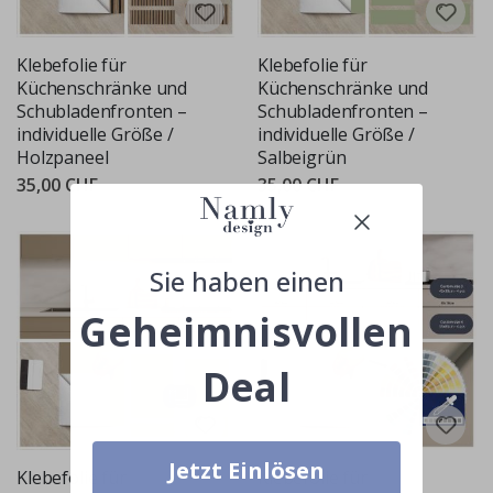
Klebefolie für
Klebefolie für
Küchenschränke und
Küchenschränke und
Schubladenfronten –
Schubladenfronten –
individuelle Größe /
individuelle Größe /
Holzpaneel
Salbeigrün
35,00 CHF
35,00 CHF
Sie haben einen
Geheimnisvollen
Deal
Jetzt Einlösen
Klebefolie für
Klebefolie für