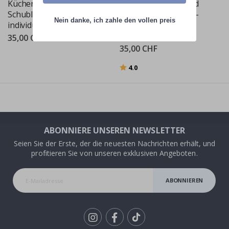
Küchenschränke und
Küchenschränke und
Schubladenfronten –
Schubladenfronten –
Nein danke, ich zahle den vollen preis
individuelle Größe / Ton
individuelle Größe /
Wählen Sie Farbe
35,00 CHF
35,00 CHF
Bewertung:
von 5 Sternen
4.0
ABONNIERE UNSEREN NEWSLETTER
Seien Sie der Erste, der die neuesten Nachrichten erhält, und
profitieren Sie von unseren exklusiven Angeboten.
ABONNIEREN