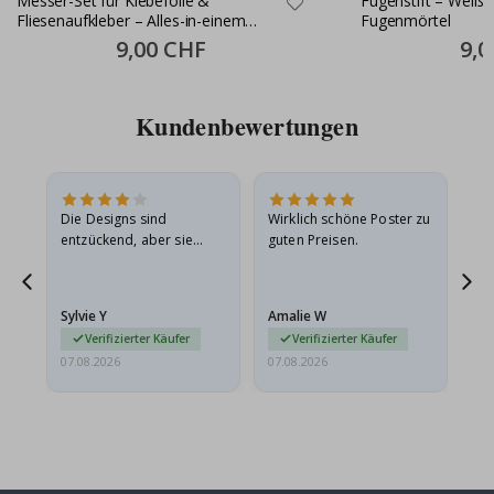
Messer-Set für Klebefolie &
Fugenstift – Weiße
Fliesenaufkleber – Alles-in-einem
Fugenmörtel
Montageset
Special
9,00 CHF
Speci
9,0
Price
Price
Kundenbewertungen
Die Designs sind
Wirklich schöne Poster zu
All
entzückend, aber sie
guten Preisen.
sollten flach in einem
stabilen Umschlag
versendet werden. Weil
Sylvie Y
Amalie W
Ka
sie…
Verifizierter Käufer
Verifizierter Käufer
07.08.2026
07.08.2026
07.