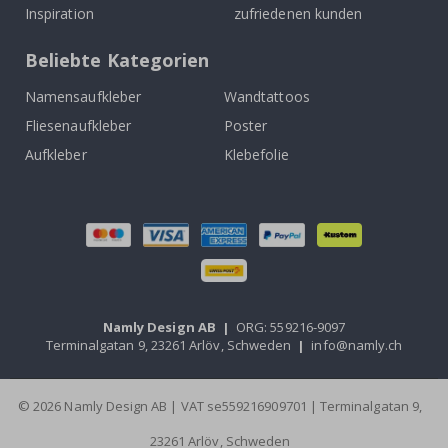
Inspiration
zufriedenen kunden
Beliebte Kategorien
Namensaufkleber
Wandtattoos
Fliesenaufkleber
Poster
Aufkleber
Klebefolie
Namly Design AB
|
ORG: 559216-9097
Terminalgatan 9, 23261 Arlöv, Schweden
|
info@namly.ch
© 2026 Namly Design AB | VAT se559216909701 | Terminalgatan 9,
23261 Arlöv, Schweden