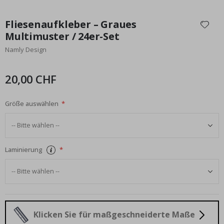
Zum
Anfang
Fliesenaufkleber – Graues
der
Multimuster / 24er-Set
Bildgalerie
Namly Design
springen
20,00 CHF
Größe auswählen
Laminierung
Klicken Sie für maßgeschneiderte Maße