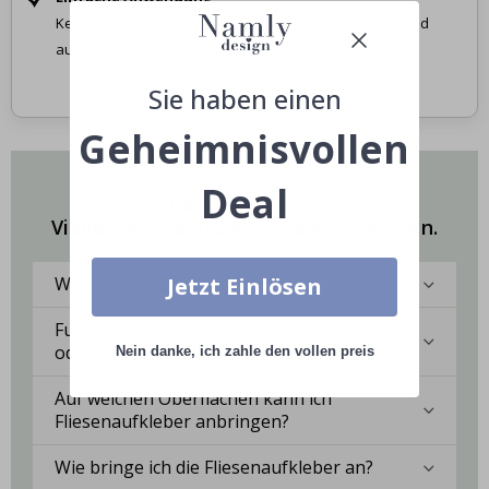
Keine Werkzeuge, kein Schmutz – einfach abziehen und
aufkleben.
Sie haben einen
Geheimnisvollen
Haben Sie Fragen zu unseren
Deal
Fliesenaufkleber?
Vielleicht finden Sie hier die Antworten.
Was sind Fliesenaufkleber?
Jetzt Einlösen
Funktionieren die Aufkleber in der Küche
oder im Bad?
Nein danke, ich zahle den vollen preis
Auf welchen Oberflächen kann ich
Fliesenaufkleber anbringen?
Wie bringe ich die Fliesenaufkleber an?