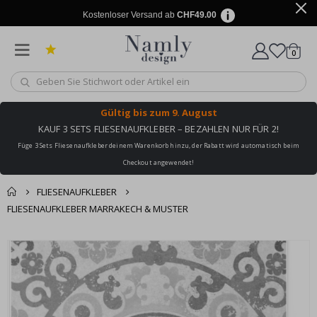
Kostenloser Versand ab
CHF49.00
Artike
0
Wagen
Gültig bis
zum 9. August
KAUF 3 SETS FLIESENAUFKLEBER – BEZAHLEN NUR FÜR 2!
Füge 3 Sets Fliesenaufkleber deinem Warenkorb hinzu, der Rabatt wird automatisch beim
Checkout angewendet!
FLIESENAUFKLEBER
FLIESENAUFKLEBER MARRAKECH & MUSTER
Zusammen gekaufte
Einkaufswagen
Zum
Produkte
Ende
Zur Kasse
der
Bildgalerie
springen