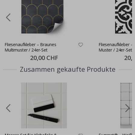
Fliesenaufkleber – Braunes
Fliesenaufkleber –
Multimuster / 24er-Set
Muster / 24er-Set
Special
20,00 CHF
Specia
20,
Price
Price
Zusammen gekaufte Produkte