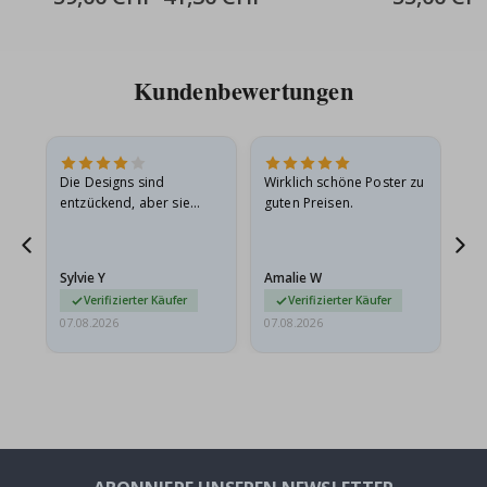
Price
Kundenbewertungen
Die Designs sind
Wirklich schöne Poster zu
All
entzückend, aber sie
guten Preisen.
sollten flach in einem
stabilen Umschlag
versendet werden. Weil
Sylvie Y
Amalie W
Ka
sie…
Verifizierter Käufer
Verifizierter Käufer
07.08.2026
07.08.2026
07.