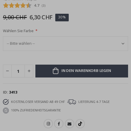
Durchschnittliche Bewertung:
4.7
(
abgegebene bewertungen:
3
)
9,00 CHF
6,30 CHF
30%
Wählen Sie Farbe
IN DEN WARENKORB LEGEN
ID
3413
KOSTENLOSER VERSAND AB 49 CHF
LIEFERUNG 4-7 TAGE
100% ZUFRIEDENHEITSGARANTIE