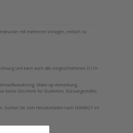
tendrucker mit mehreren Vorlagen, einfach zu
eichnung und kann auch alle vorgeschnittenen D110-
 der Heimaufbewahrung, Make-up-Anmerkung,
Das beste Geschenk für Studenten, Büroangestellte,
en. Suchen Sie zum Herunterladen nach NIIMBOT im