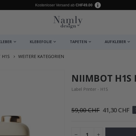
Kostenloser Versand ab
CHF49.00
KLEBER
KLEBEFOLIE
TAPETEN
AUFKLEBER
 H1S
WEITERE KATEGORIEN
ukte
NIIMBOT H1S E
Label Printer - H1S
59,00 CHF
41,30 CHF