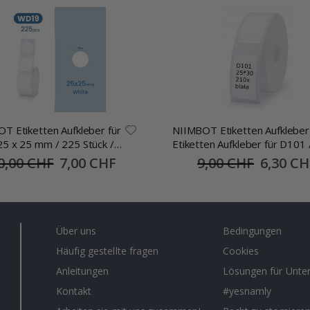
T Etiketten Aufkleber für
NIIMBOT Etiketten Aufkleber
5 x 25 mm / 225 Stück /
Etiketten Aufkleber für D101 
 Rund
x 30mm / 210 Stk
0,00 CHF
Special
7,00 CHF
9,00 CHF
Special
6,30 CH
Price
Price
Über uns
Bedingungen
Häufig gestellte fragen
Cookies
Anleitungen
Lösungen für Unt
Kontakt
#yesnamly