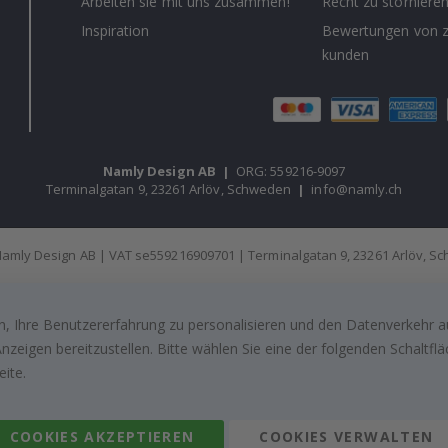
Arbeiten sie mit uns zusammen!
Recht zu storniere
Inspiration
Bewertungen von z
kunden
Namly Design AB
|
ORG: 559216-9097
Terminalgatan 9, 23261 Arlöv, Schweden
|
info@namly.ch
amly Design AB | VAT se559216909701 | Terminalgatan 9, 23261 Arlöv, 
, Ihre Benutzererfahrung zu personalisieren und den Datenverkehr au
zeigen bereitzustellen. Bitte wählen Sie eine der folgenden Schaltf
eite.
COOKIES AKZEPTIEREN
COOKIES VERWALTEN