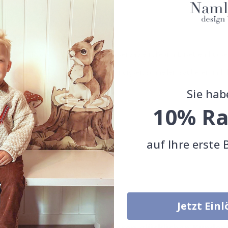
erhandbuch, 1 x USB-Kabel, 1 x Druckerpapierrolle (im Etikettendrucke
er/Farbband ist die Druckgeschwindigkeit schneller, sauberer und di
Sie hab
10% Ra
 Text)
auf Ihre erste 
Jetzt Ein