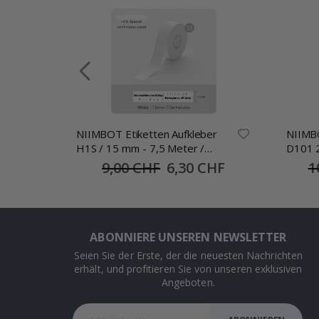
NIIMBOT Etiketten Aufkleber
NIIMBO
e /
H1S / 15 mm - 7,5 Meter /
D101 2
Weiss
Weiß /
9,00 CHF
Special
6,30 CHF
1
Price
ABONNIERE UNSEREN NEWSLETTER
Seien Sie der Erste, der die neuesten Nachrichten
erhält, und profitieren Sie von unseren exklusiven
Angeboten.