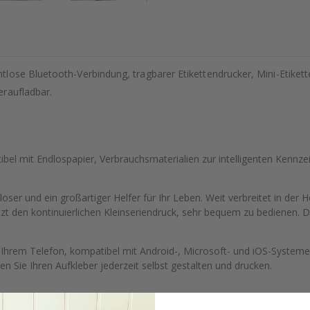
lose Bluetooth-Verbindung, tragbarer Etikettendrucker, Mini-Etiket
eraufladbar.
ibel mit Endlospapier, Verbrauchsmaterialien zur intelligenten Kennz
enloser und ein großartiger Helfer für Ihr Leben. Weit verbreitet in
zt den kontinuierlichen Kleinseriendruck, sehr bequem zu bedienen. 
Ihrem Telefon, kompatibel mit Android-, Microsoft- und iOS-System
 Sie Ihren Aufkleber jederzeit selbst gestalten und drucken.