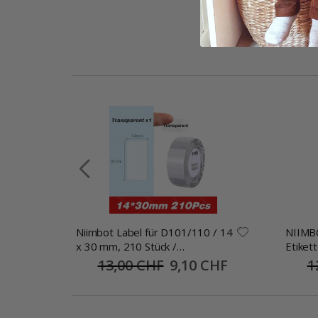
r B1
Niimbot Label für D101/110 / 14
NIIMBO
m /
x 30 mm, 210 Stück /
Etiket
Transparent
B3s 25
 CHF
13,00 CHF
Special
9,10 CHF
1
Price