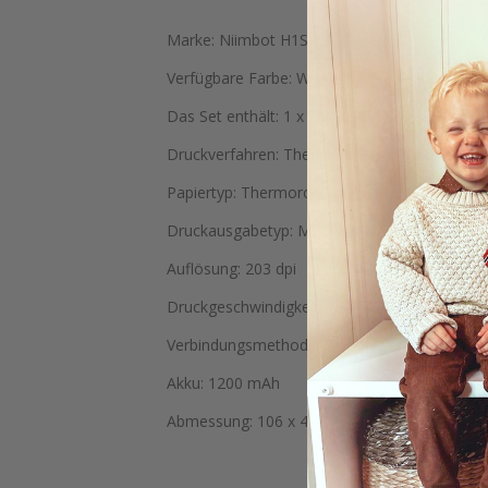
Marke: Niimbot H1S
Verfügbare Farbe: Weiß
Das Set enthält: 1 x Etikettendrucker, Benutz
Druckverfahren: Thermodruck – Ohne Tinte/Ton
Papiertyp: Thermorollenpapier
Druckausgabetyp: Monochrom (nur schwarzer
Auflösung: 203 dpi
Druckgeschwindigkeit: 30–60 mm/s
Verbindungsmethode: Typ - C
Akku: 1200 mAh
Abmessung: 106 x 40 x 64 mm