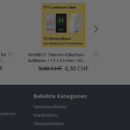
 für
NIIMBOT Thermo-Etiketten-
Personal
/ 25
Aufkleber / 13 x 35 mm / 90
Individu
Stück / im Dunkeln leuchten
alles be
F
9,00 CHF
Special
6,30 CHF
Price
Beliebte Kategorien
Namensaufkleber
ernehmen
Wandtattoos
Fliesenaufkleber