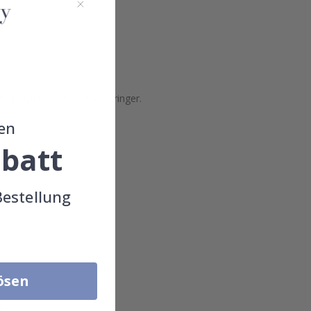
r)
e Betriebskosten sind geringer.
en
batt
Bestellung
lösen