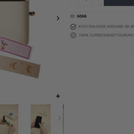
Special
15,00 €
Price
ID
6066
KOSTENLOSER VERSAND AB 49
100% ZUFRIEDENHEITSGARANT