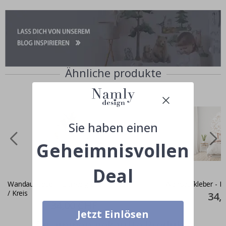
Ähnliche produkte
Sie haben einen
Geheimnisvollen
Deal
Wandaufkleber - Dunkelgrüne Palmen
Wandaufkleber - Ro
/ Kreis
Specia
34,
Price
Special
34,00 CHF
Price
Jetzt Einlösen
Zusammen gekaufte Produkte