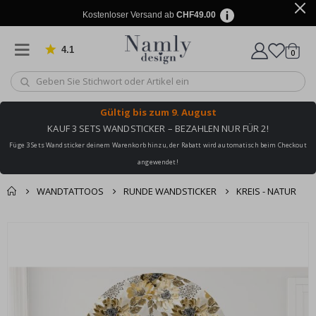
Kostenloser Versand ab
CHF49.00
4.1
Artike
von 1032 Bewertungen
0
Wagen
Gültig bis
zum 9. August
KAUF 3 SETS WANDSTICKER – BEZAHLEN NUR FÜR 2!
Füge 3 Sets Wandsticker deinem Warenkorb hinzu, der Rabatt wird automatisch beim Checkout
angewendet!
WANDTATTOOS
RUNDE WANDSTICKER
KREIS - NATUR
Zusammen gekaufte
Einkaufswagen
Zum
Produkte
Ende
Zur Kasse
der
Bildgalerie
springen