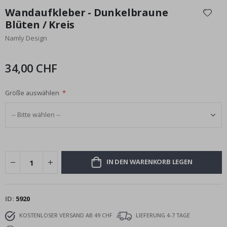
Anfang
Wandaufkleber - Dunkelbraune
der
Blüten / Kreis
Bildgalerie
Namly Design
springen
34,00 CHF
Größe auswählen
IN DEN WARENKORB LEGEN
ID
5920
KOSTENLOSER VERSAND AB 49 CHF
LIEFERUNG 4-7 TAGE