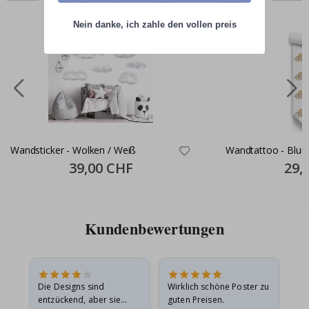
Nein danke, ich zahle den vollen preis
Wandsticker - Wolken / Weiß
Wandtattoo - Blu
Special
39,00 CHF
Specia
29,
Price
Price
Kundenbewertungen
Die Designs sind
Wirklich schöne Poster zu
All
entzückend, aber sie
guten Preisen.