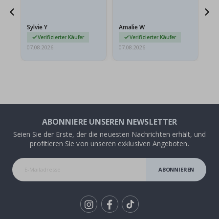
sollten flach in einem
stabilen Umschlag
versendet werden. Weil
Sylvie Y
Amalie W
Ka
sie…
Verifizierter Käufer
Verifizierter Käufer
07.08.2026
07.08.2026
07.
ABONNIERE UNSEREN NEWSLETTER
Seien Sie der Erste, der die neuesten Nachrichten erhält, und
profitieren Sie von unseren exklusiven Angeboten.
ABONNIEREN
Tik