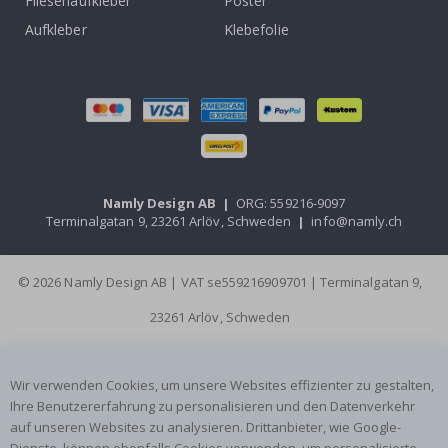
Fliesenaufkleber
Poster
Aufkleber
Klebefolie
Namly Design AB
|
ORG: 559216-9097
Terminalgatan 9, 23261 Arlöv, Schweden
|
info@namly.ch
© 2026 Namly Design AB | VAT se559216909701 | Terminalgatan 9,
23261 Arlöv, Schweden
Wir verwenden Cookies, um unsere Websites effizienter zu gestalten,
Ihre Benutzererfahrung zu personalisieren und den Datenverkehr
auf unseren Websites zu analysieren. Drittanbieter, wie Google-