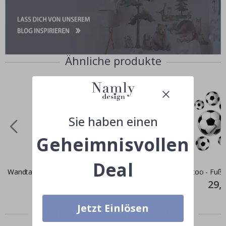
Ähnliche produkte
Sie haben einen
Geheimnisvollen
Deal
Wandtattoo - Fußball / 02
Wandtattoo - Fußb
Special
29,00 CHF
Specia
29,
Price
Price
Jetzt Einlösen
Zusammen gekaufte Produkte