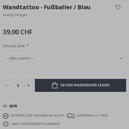
Anfang
Wandtattoo - Fußballer / Blau
der
Namly Design
Bildgalerie
springen
39,00 CHF
Choose Size
IN DEN WARENKORB LEGEN
ID
2075
KOSTENLOSER VERSAND AB 49 CHF
LIEFERUNG 4-7 TAGE
100% ZUFRIEDENHEITSGARANTIE