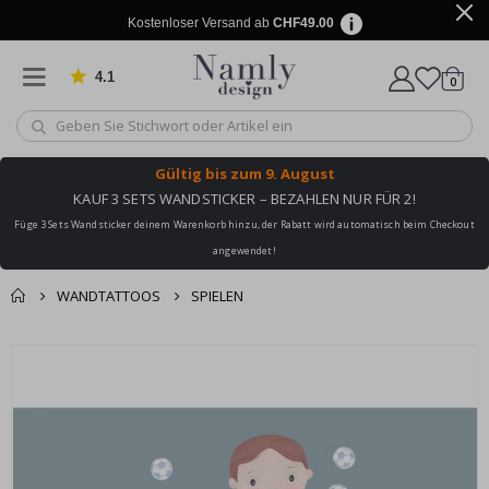
Kostenloser Versand ab
CHF49.00
4.1
Artike
von 1032 Bewertungen
0
Wagen
Gültig bis
zum 9. August
KAUF 3 SETS WANDSTICKER – BEZAHLEN NUR FÜR 2!
Füge 3 Sets Wandsticker deinem Warenkorb hinzu, der Rabatt wird automatisch beim Checkout
angewendet!
WANDTATTOOS
SPIELEN
Zusammen gekaufte
Einkaufswagen
Zum
Produkte
Ende
Zur Kasse
der
Bildgalerie
springen