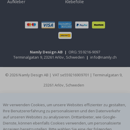
Aufkleber
Klebefolie
Namly Design AB
|
ORG: 559216-9097
Terminalgatan 9, 23261 Arlöv, Schweden
|
info@namly.ch
© 2026 Namly Design AB | VAT se559216909701 | Terminalgatan 9,
23261 Arlöv, Schweden
Wir verwenden Cookies, um unsere Websites effizienter zu gestalten,
Ihre Benutzererfahrung zu personalisieren und den Datenverkehr
auf unseren Websites zu analysieren. Drittanbieter, wie Google-
Dienste, können ebenfalls Cookies verwenden, um personalisierte
Anzeigen bereitzustellen. Bitte wählen Sie eine der folgenden