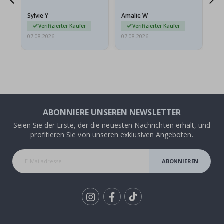
stabilen Umschlag
versendet werden. Weil
Sylvie Y
Amalie W
Ka
sie…
Verifizierter Käufer
Verifizierter Käufer
07.08.2026
07.08.2026
07.
ABONNIERE UNSEREN NEWSLETTER
Seien Sie der Erste, der die neuesten Nachrichten erhält, und
profitieren Sie von unseren exklusiven Angeboten.
ABONNIEREN
Tik
To