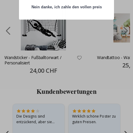
Nein danke, ich zahle den vollen preis
Wandsticker - Fußballtorwart /
Wandtattoo - Wald
Personalisiert
Specia
25,
Price
Special
24,00 CHF
Price
Kundenbewertungen
Die Designs sind
Wirklich schöne Poster zu
All
entzückend, aber sie
guten Preisen.
sollten flach in einem