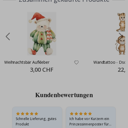
Weihnachtsbär Aufkleber
Wandtat
Special
3,00 CHF
Specia
22,
Price
Price
Kundenbewertungen
Schnelle Lieferung, gutes
Ich habe vor Kurzem ein
Ich
Produkt
Prinzessinnenposter für
das