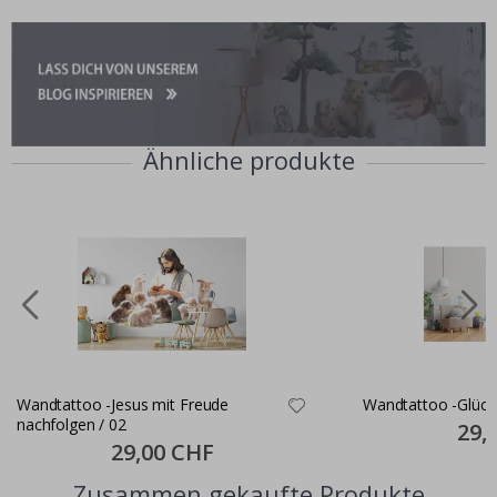
Ähnliche produkte
Wandtattoo -Jesus mit Freude
Wandtattoo -Glückl
nachfolgen / 02
Specia
29,
Price
Special
29,00 CHF
Price
Zusammen gekaufte Produkte