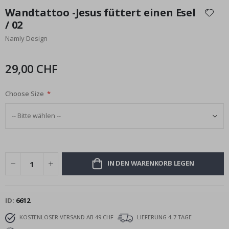
Anfang
Wandtattoo -Jesus füttert einen Esel
der
/ 02
Bildgalerie
Namly Design
springen
29,00 CHF
Choose Size
IN DEN WARENKORB LEGEN
ID
6612
KOSTENLOSER VERSAND AB 49 CHF
LIEFERUNG 4-7 TAGE