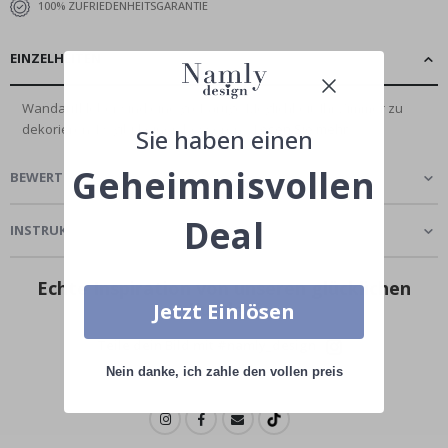
100% ZUFRIEDENHEITSGARANTIE
EINZELHEITEN
Wandaufkleber sind eine großartige Möglichkeit, Ihr Zimmer zu
dekorieren. Es gibt keinen besseren...
Lesen Sie mehr
Sie haben einen
Geheimnisvollen
BEWERTUNGEN
(
0
)
Deal
INSTRUKTION
Echte Inspiration von unseren glücklichen
Kunden!
Jetzt Einlösen
Teile dein Bild mit #namly_design
Nein danke, ich zahle den vollen preis