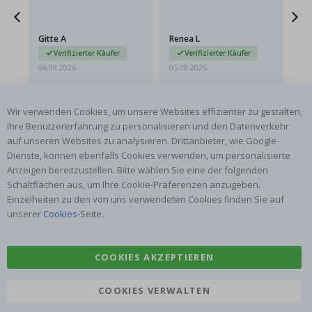
ts
meine Enkelin bestellt.
ge
Das Poster kam beim
Ra
at
Versand leicht
au
Gitte A
Renea L
Sa
beschädigt…
au
Verifizierter Käufer
Verifizierter Käufer
06.08.2026
05.08.2026
05.
Wir verwenden Cookies, um unsere Websites effizienter zu gestalten,
Ihre Benutzererfahrung zu personalisieren und den Datenverkehr
auf unseren Websites zu analysieren. Drittanbieter, wie Google-
Dienste, können ebenfalls Cookies verwenden, um personalisierte
Anzeigen bereitzustellen. Bitte wählen Sie eine der folgenden
ABONNIERE UNSEREN NEWSLETTER
Schaltflächen aus, um Ihre Cookie-Präferenzen anzugeben.
Seien Sie der Erste, der die neuesten Nachrichten erhält, und
Einzelheiten zu den von uns verwendeten Cookies finden Sie auf
profitieren Sie von unseren exklusiven Angeboten.
unserer
Cookies
-Seite.
ABONNIEREN
COOKIES AKZEPTIEREN
COOKIES VERWALTEN
Tik