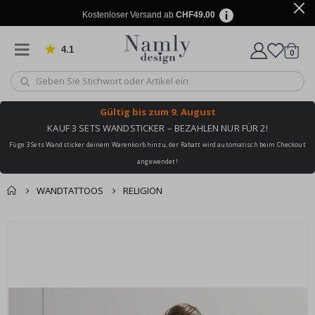
Kostenloser Versand ab
CHF49.00
4.1
Artike
von 1025 Bewertungen
0
Wagen
Gültig bis
zum 9. August
KAUF 3 SETS WANDSTICKER – BEZAHLEN NUR FÜR 2!
Füge 3 Sets Wandsticker deinem Warenkorb hinzu, der Rabatt wird automatisch beim Checkout
angewendet!
WANDTATTOOS
RELIGION
Zusammen gekaufte
Einkaufswagen
Zum
Produkte
Ende
Zur Kasse
der
Bildgalerie
springen