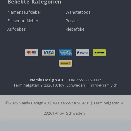
Beliebte Kategorien
Namensaufkleber
Wandtattoos
Fliesenaufkleber
Poster
Aufkleber
Klebefolie
Namly Design AB
|
ORG: 559216-9097
Terminalgatan 9, 23261 Arlöv, Schweden
|
info@namly.ch
© 2026 Namly Design AB | VAT se559216909701 | Terminalgatan 9,
23261 Arlöv, Schweden