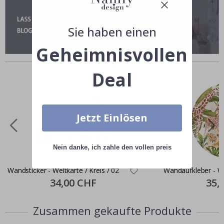
Sie haben einen
Geheimnisvollen
Ähnliche produkte
Deal
Jetzt Einlösen
Nein danke, ich zahle den vollen preis
Wandsticker - Weltkarte / Kreis / 02
Wandaufkleber - Wil
Special
34,00 CHF
Specia
35,
Price
Price
Zusammen gekaufte Produkte