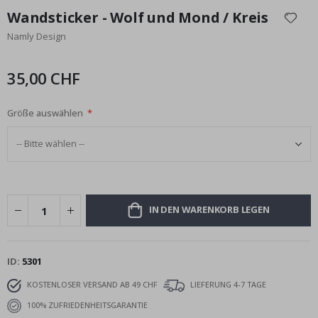
Anfang
Wandsticker - Wolf und Mond / Kreis
der
Namly Design
Bildgalerie
springen
35,00 CHF
Größe auswählen
IN DEN WARENKORB LEGEN
ID
5301
KOSTENLOSER VERSAND AB 49 CHF
LIEFERUNG 4-7 TAGE
100% ZUFRIEDENHEITSGARANTIE