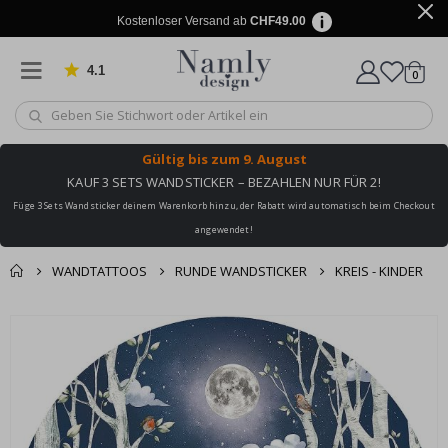
Kostenloser Versand ab
CHF49.00
4.1
Artike
von 1019 Bewertungen
0
Wagen
Gültig bis
zum 9. August
KAUF 3 SETS WANDSTICKER – BEZAHLEN NUR FÜR 2!
Füge 3 Sets Wandsticker deinem Warenkorb hinzu, der Rabatt wird automatisch beim Checkout
angewendet!
WANDTATTOOS
RUNDE WANDSTICKER
KREIS - KINDER
Zusammen gekaufte
Einkaufswagen
Zum
Produkte
Ende
Zur Kasse
der
Bildgalerie
springen