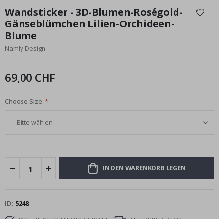
Anfang
Wandsticker - 3D-Blumen-Roségold-
der
Gänseblümchen Lilien-Orchideen-
Bildgalerie
Blume
springen
Namly Design
69,00 CHF
Choose Size
IN DEN WARENKORB LEGEN
ID
5248