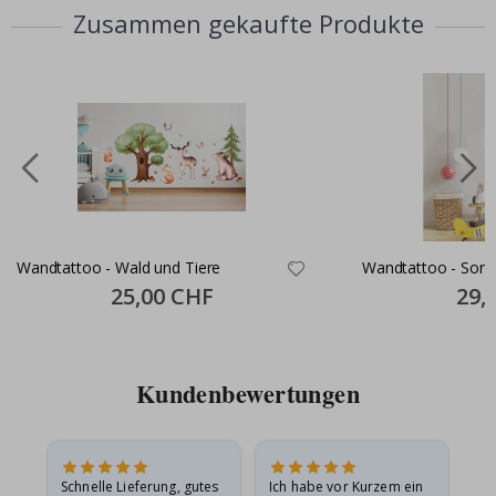
Zusammen gekaufte Produkte
Wandtattoo - Wald und Tiere
Wandtattoo - Sonn
Special
25,00 CHF
Specia
29,
Price
Price
Kundenbewertungen
Schnelle Lieferung, gutes
Ich habe vor Kurzem ein
Ich