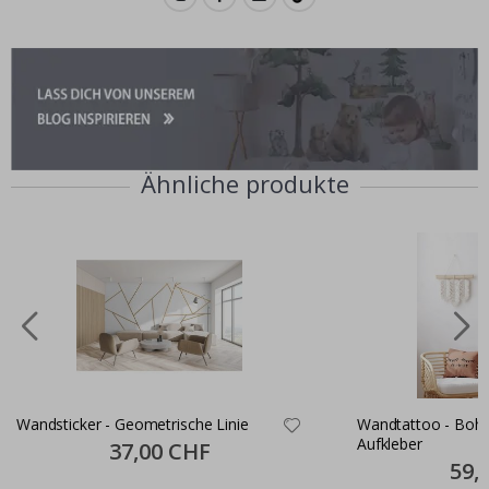
Ähnliche produkte
Wandsticker - Geometrische Linie
Wandtattoo - Boh
Aufkleber
Special
37,00 CHF
Price
Specia
59,
Price