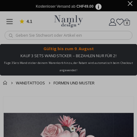
Kostenloser Versand ab
CHF49.00
4.1
Artike
von 1024 Bewertungen
0
Wagen
Gültig bis
zum 9. August
KAUF 3 SETS WANDSTICKER – BEZAHLEN NUR FÜR 2!
Füge 3 Sets Wandsticker deinem Warenkorb hinzu, der Rabatt wird automatisch beim Checkout
angewendet!
WANDTATTOOS
FORMEN UND MUSTER
Zusammen gekaufte
Einkaufswagen
Zum
Produkte
Ende
Zur Kasse
der
Bildgalerie
springen