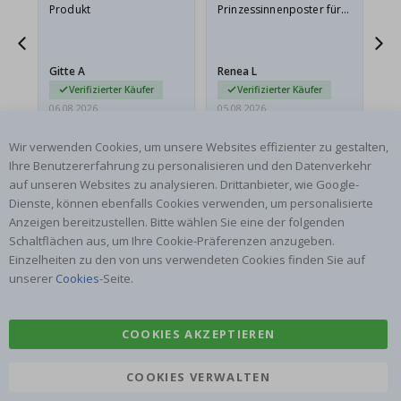
Produkt
Prinzessinnenposter für
das
ts
meine Enkelin bestellt.
ge
Das Poster kam beim
Ra
at
Versand leicht
au
Gitte A
Renea L
Sa
beschädigt…
au
Verifizierter Käufer
Verifizierter Käufer
06.08.2026
05.08.2026
05.
Wir verwenden Cookies, um unsere Websites effizienter zu gestalten,
Ihre Benutzererfahrung zu personalisieren und den Datenverkehr
auf unseren Websites zu analysieren. Drittanbieter, wie Google-
Dienste, können ebenfalls Cookies verwenden, um personalisierte
Anzeigen bereitzustellen. Bitte wählen Sie eine der folgenden
Schaltflächen aus, um Ihre Cookie-Präferenzen anzugeben.
ABONNIERE UNSEREN NEWSLETTER
Einzelheiten zu den von uns verwendeten Cookies finden Sie auf
Seien Sie der Erste, der die neuesten Nachrichten erhält, und
unserer
Cookies
-Seite.
profitieren Sie von unseren exklusiven Angeboten.
ABONNIEREN
COOKIES AKZEPTIEREN
COOKIES VERWALTEN