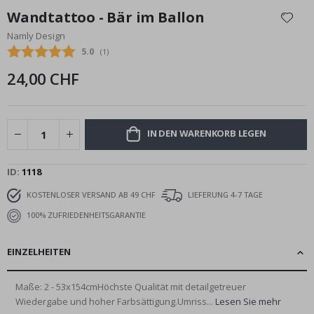
Anfang
Wandtattoo - Bär im Ballon
der
Namly Design
Bildgalerie
Durchschnittliche Bewertung:
5.0
(
abgegebene bewertungen:
1
)
springen
24,00 CHF
IN DEN WARENKORB LEGEN
ID
1118
KOSTENLOSER VERSAND AB 49 CHF
LIEFERUNG 4-7 TAGE
100% ZUFRIEDENHEITSGARANTIE
EINZELHEITEN
Maße: 2 - 53x154cmHöchste Qualität mit detailgetreuer
Wiedergabe und hoher Farbsättigung.Umriss...
Lesen Sie mehr