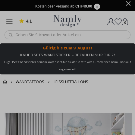
Kostenloser Versand ab
CHF49.00
4.1
Artike
von 1019 Bewertungen
0
Wagen
Gültig bis
zum 9. August
KAUF 3 SETS WANDSTICKER – BEZAHLEN NUR FÜR 2!
Füge 3 Sets Wandsticker deinem Warenkorb hinzu, der Rabatt wird automatisch beim Checkout
angewendet!
WANDTATTOOS
HEISSLUFTBALLONS
Zusammen gekaufte
Einkaufswagen
Zum
Produkte
Ende
Zur Kasse
der
Bildgalerie
springen