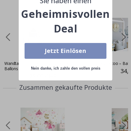
Sie haben einen
Geheimnisvollen
Deal
Jetzt Einlösen
Wandtattoo - Giraffe und Elefant auf
Wandtattoo – Ball
Ballons
Nein danke, ich zahle den vollen preis
Specia
34,
Price
Special
25,00 CHF
Price
Zusammen gekaufte Produkte