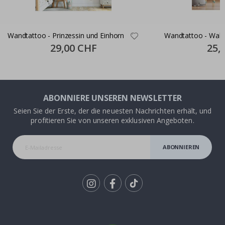
Wandtattoo - Prinzessin und Einhorn
Wandtattoo - Wald
Special
29,00 CHF
Specia
25,
Price
Price
ABONNIERE UNSEREN NEWSLETTER
Seien Sie der Erste, der die neuesten Nachrichten erhält, und
profitieren Sie von unseren exklusiven Angeboten.
ABONNIEREN
Tik
To
k