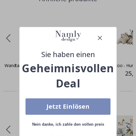
Sie haben einen
Geheimnisvollen
Wandtattoo - Hunde und Katzen
Wandtattoo - Hund
Special
25,00 CHF
Specia
25,
Price
Price
Deal
Zusammen gekaufte Produkte
Jetzt Einlösen
Nein danke, ich zahle den vollen preis