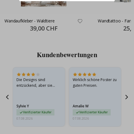
Wandaufkleber - Waldtiere
Wandtattoo - Farm
Special
39,00 CHF
Specia
25,
Price
Price
Kundenbewertungen
Die Designs sind
Wirklich schöne Poster zu
All
entzückend, aber sie
guten Preisen.
sollten flach in einem
stabilen Umschlag
versendet werden. Weil
Sylvie Y
Amalie W
Ka
sie…
Verifizierter Käufer
Verifizierter Käufer
07.08.2026
07.08.2026
07.