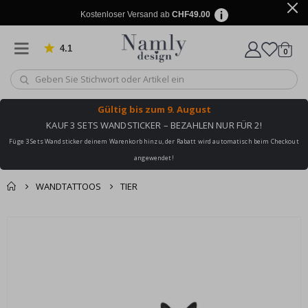
Kostenloser Versand ab
CHF49.00
4.1
Artike
von 1032 Bewertungen
0
Wagen
Gültig bis
zum 9. August
KAUF 3 SETS WANDSTICKER – BEZAHLEN NUR FÜR 2!
Füge 3 Sets Wandsticker deinem Warenkorb hinzu, der Rabatt wird automatisch beim Checkout
angewendet!
WANDTATTOOS
TIER
Zusammen gekaufte
Einkaufswagen
Zum
Produkte
Ende
Zur Kasse
der
Bildgalerie
springen