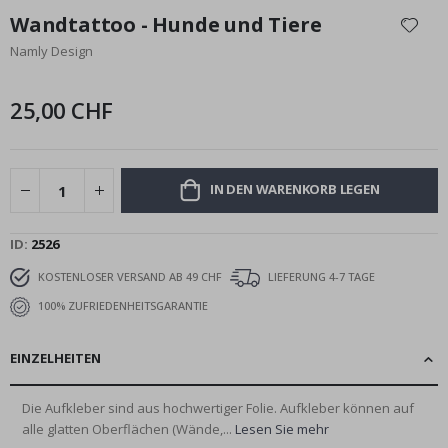
Anfang
Wandtattoo - Hunde und Tiere
der
Namly Design
Bildgalerie
springen
25,00 CHF
IN DEN WARENKORB LEGEN
ID
2526
KOSTENLOSER VERSAND AB 49 CHF
LIEFERUNG 4-7 TAGE
100% ZUFRIEDENHEITSGARANTIE
EINZELHEITEN
Die Aufkleber sind aus hochwertiger Folie. Aufkleber können auf
alle glatten Oberflächen (Wände,...
Lesen Sie mehr