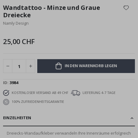
Anfang
Wandtattoo - Minze und Graue
der
Dreiecke
Bildgalerie
Namly Design
springen
25,00 CHF
IN DEN WARENKORB LEGEN
ID
3984
KOSTENLOSER VERSAND AB 49 CHF
LIEFERUNG 4-7 TAGE
100% ZUFRIEDENHEITSGARANTIE
EINZELHEITEN
Dreiecks-Wandaufkleber verwandeln Ihre Innenräume erfolgreich