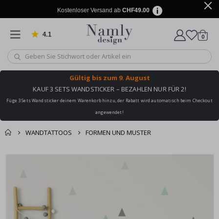
Kostenloser Versand ab
CHF49.00
4.1
Artike
von 1029 Bewertungen
0
Wagen
Gültig bis
zum 9. August
KAUF 3 SETS WANDSTICKER – BEZAHLEN NUR FÜR 2!
Füge 3 Sets Wandsticker deinem Warenkorb hinzu, der Rabatt wird automatisch beim Checkout
angewendet!
WANDTATTOOS
FORMEN UND MUSTER
Zusammen gekaufte
Einkaufswagen
Zum
Produkte
Ende
Zur Kasse
der
Bildgalerie
springen