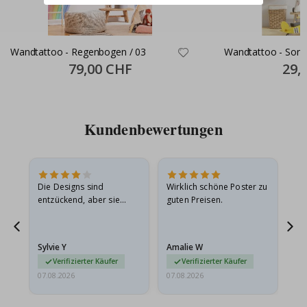
Wandtattoo - Regenbogen / 03
Wandtattoo - Sonn
Special
79,00 CHF
Specia
29,
Price
Price
Kundenbewertungen
Die Designs sind
Wirklich schöne Poster zu
All
entzückend, aber sie
guten Preisen.
sollten flach in einem
stabilen Umschlag
versendet werden. Weil
Sylvie Y
Amalie W
Ka
sie…
Verifizierter Käufer
Verifizierter Käufer
07.08.2026
07.08.2026
07.