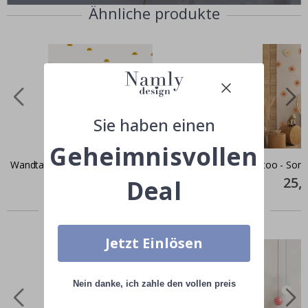
Ähnliche produkte
Sie haben einen
Geheimnisvollen
Wandtattoo - Boho Sonne
Wandtattoo - Son
Special
25,00 CHF
Specia
25,
Deal
Price
Price
Zusammen gekaufte Produkte
Jetzt Einlösen
Nein danke, ich zahle den vollen preis