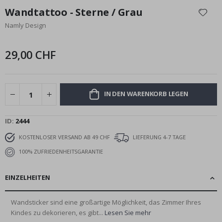
Anfang
Wandtattoo - Sterne / Grau
der
Namly Design
Bildgalerie
springen
29,00 CHF
IN DEN WARENKORB LEGEN
ID
2444
KOSTENLOSER VERSAND AB 49 CHF
LIEFERUNG 4-7 TAGE
100% ZUFRIEDENHEITSGARANTIE
EINZELHEITEN
Wandsticker sind eine großartige Möglichkeit, das Zimmer Ihres
Kindes zu dekorieren, es gibt...
Lesen Sie mehr