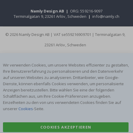
Namly Design AB
|
ORG: 559216-9097
Terminalgatan 9, 23261 Arlöv, Schweden
|
info@namly.ch
© 2026 Namly Design AB | VAT se559216909701 | Terminalgatan 9,
23261 Arlöv, Schweden
Wir verwenden Cookies, um unsere Websites effizienter zu gestalten,
Ihre Benutzererfahrung zu personalisieren und den Datenverkehr
auf unseren Websites zu analysieren. Drittanbieter, wie Google-
Dienste, können ebenfalls Cookies verwenden, um personalisierte
Anzeigen bereitzustellen. Bitte wählen Sie eine der folgenden
Schaltflächen aus, um Ihre Cookie-Präferenzen anzugeben.
Einzelheiten zu den von uns verwendeten Cookies finden Sie auf
unserer
Cookies
-Seite.
COOKIES AKZEPTIEREN