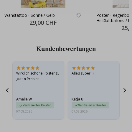
Wandtattoo - Sonne / Gelb
Poster - Regenbog
Heißluftballons / B
Special
29,00 CHF
Price
Specia
25,
Price
Kundenbewertungen
e
Wirklich schöne Poster zu
Alles super :)
Sc
guten Preisen.
Pr
ehr
Amalie W
Katja U
Gi
r…
Verifizierter Käufer
Verifizierter Käufer
07.08.2026
07.08.2026
06.