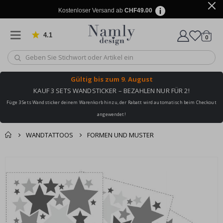
Kostenloser Versand ab
CHF49.00
4.1
Artike
von 1029 Bewertungen
0
Wagen
Gültig bis
zum 9. August
KAUF 3 SETS WANDSTICKER – BEZAHLEN NUR FÜR 2!
Füge 3 Sets Wandsticker deinem Warenkorb hinzu, der Rabatt wird automatisch beim Checkout
angewendet!
WANDTATTOOS
FORMEN UND MUSTER
Zusammen gekaufte
Einkaufswagen
Zum
Produkte
Ende
Zur Kasse
der
Bildgalerie
springen