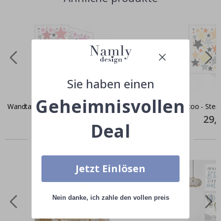
Sie haben einen
Geheimnisvollen
Wandtattoo - Sterne / Rosa
Wandtattoo - Stern
Special
29,00 CHF
Specia
29,
Price
Price
Deal
Zusammen gekaufte Produkte
Jetzt Einlösen
Nein danke, ich zahle den vollen preis