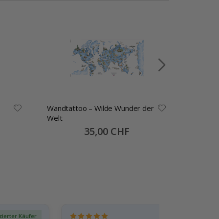
Wandtattoo – Wilde Wunder der
Poster –
Welt
ikonisch
Logo
Special
35,00 CHF
Price
izierter Käufer
Verif