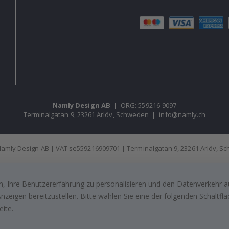
Namly Design AB
|
ORG: 559216-9097
Terminalgatan 9, 23261 Arlöv, Schweden
|
info@namly.ch
amly Design AB | VAT se559216909701 | Terminalgatan 9, 23261 Arlöv, 
, Ihre Benutzererfahrung zu personalisieren und den Datenverkehr au
zeigen bereitzustellen. Bitte wählen Sie eine der folgenden Schaltf
eite.