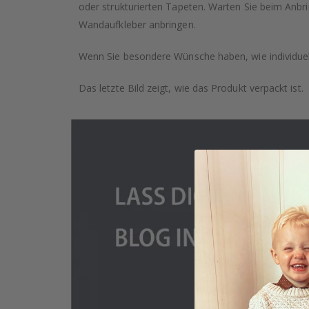
oder strukturierten Tapeten. Warten Sie beim Anbr
Wandaufkleber anbringen.
Wenn Sie besondere Wünsche haben, wie individuell
Das letzte Bild zeigt, wie das Produkt verpackt ist.