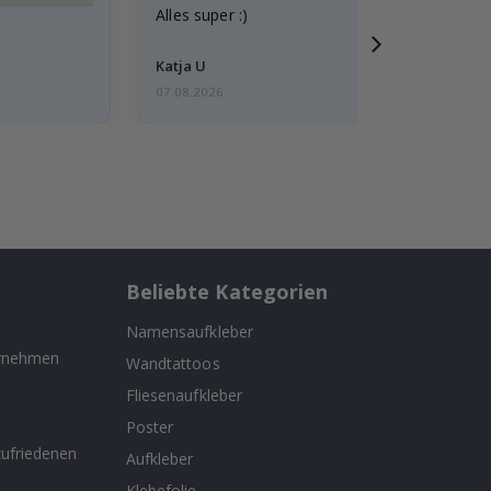
Alles super :)
Katja U
07.08.2026
Beliebte Kategorien
Namensaufkleber
ernehmen
Wandtattoos
Fliesenaufkleber
n
Poster
ufriedenen
Aufkleber
Klebefolie