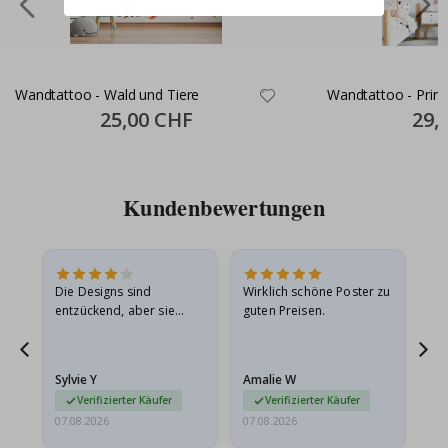
Wandtattoo - Wald und Tiere
Wandtattoo - Prinz
Special
25,00 CHF
Specia
29,
Price
Price
Kundenbewertungen
Die Designs sind
Wirklich schöne Poster zu
All
entzückend, aber sie
guten Preisen.
sollten flach in einem
stabilen Umschlag
versendet werden. Weil
Sylvie Y
Amalie W
Ka
sie…
Verifizierter Käufer
Verifizierter Käufer
07.08.2026
07.08.2026
07.