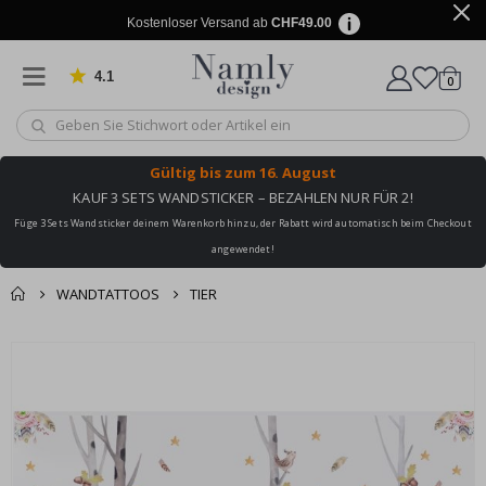
Kostenloser Versand ab
CHF49.00
4.1
Artike
von 1034 Bewertungen
0
Wagen
Gültig bis
zum 16. August
KAUF 3 SETS WANDSTICKER – BEZAHLEN NUR FÜR 2!
Füge 3 Sets Wandsticker deinem Warenkorb hinzu, der Rabatt wird automatisch beim Checkout
angewendet!
WANDTATTOOS
TIER
Zusammen gekaufte
Einkaufswagen
Zum
Produkte
Ende
Zur Kasse
der
Bildgalerie
springen