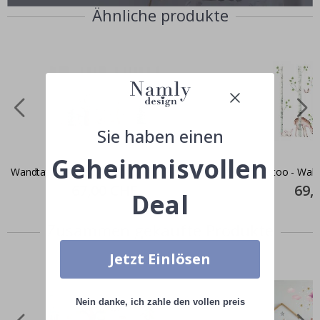
Ähnliche produkte
Sie haben einen
Geheimnisvollen
Wandtattoo - Wald-Boho-Tiere
Wandtattoo - Waldb
Special
67,00 CHF
Specia
69,
Deal
Price
Price
Zusammen gekaufte Produkte
Jetzt Einlösen
Nein danke, ich zahle den vollen preis