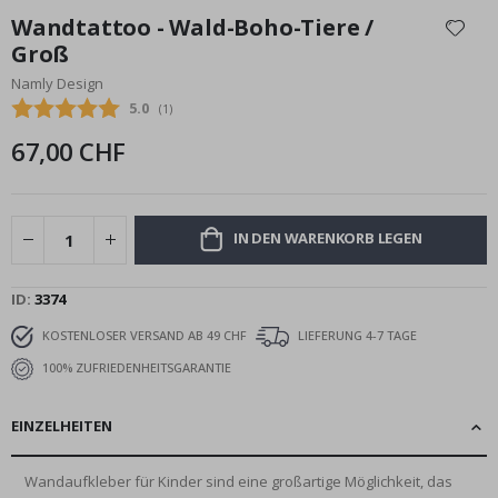
Anfang
Wandtattoo - Wald-Boho-Tiere /
der
Groß
Bildgalerie
Namly Design
springen
Durchschnittliche Bewertung:
5.0
(
abgegebene bewertungen:
1
)
67,00 CHF
IN DEN WARENKORB LEGEN
ID
3374
KOSTENLOSER VERSAND AB 49 CHF
LIEFERUNG 4-7 TAGE
100% ZUFRIEDENHEITSGARANTIE
EINZELHEITEN
Wandaufkleber für Kinder sind eine großartige Möglichkeit, das