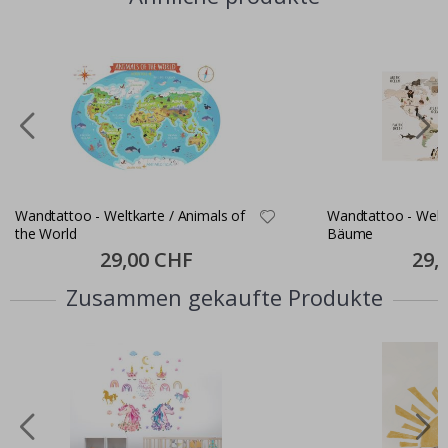
Wandtattoo - Weltkarte / Animals of
Wandtattoo - Weltk
the World
Bäume
Special
29,00 CHF
Specia
29,
Price
Price
Zusammen gekaufte Produkte