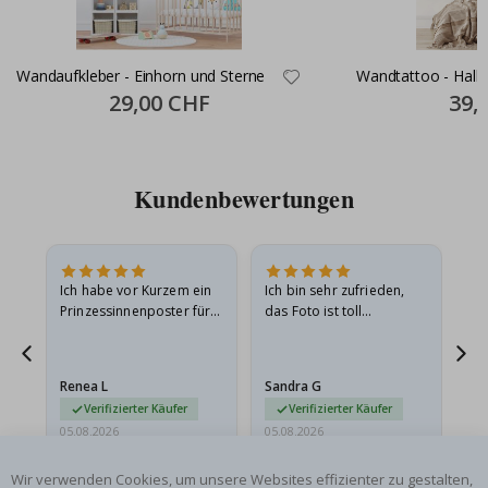
Wandaufkleber - Einhorn und Sterne
Wandtattoo - Halb
Special
29,00 CHF
Specia
39,
Price
Price
Kundenbewertungen
Ich habe vor Kurzem ein
Ich bin sehr zufrieden,
Su
 Die
Prinzessinnenposter für
das Foto ist toll
 in
meine Enkelin bestellt.
geworden und der
t
Das Poster kam beim
Rahmen sieht auch super
Versand leicht
aus. Die Lieferung war
Renea L
Sandra G
Al
beschädigt…
außerdem…
Verifizierter Käufer
Verifizierter Käufer
05.08.2026
05.08.2026
05.
Wir verwenden Cookies, um unsere Websites effizienter zu gestalten,