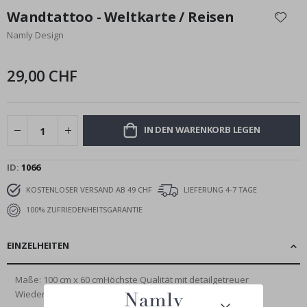
Anfang
Wandtattoo - Weltkarte / Reisen
der
Namly Design
Bildgalerie
springen
29,00 CHF
IN DEN WARENKORB LEGEN
ID
1066
KOSTENLOSER VERSAND AB 49 CHF
LIEFERUNG 4-7 TAGE
100% ZUFRIEDENHEITSGARANTIE
EINZELHEITEN
Maße: 100 cm x 60 cmHöchste Qualität mit detailgetreuer
Wiedergabe und hoher...
Lesen Sie mehr