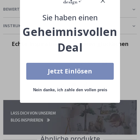
BEWERTUNGEN
(
0
)
Sie haben einen
INSTRUKTION
Geheimnisvollen
Echte Inspiration von unseren glücklichen
Deal
Kunden!
Teile dein Bild mit #namly_design
Jetzt Einlösen
Nein danke, ich zahle den vollen preis
Ähnliche produkte