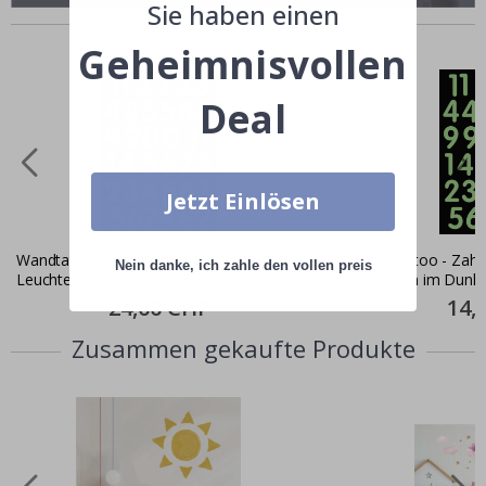
Sie haben einen
Ähnliche produkte
Geheimnisvollen
Deal
Jetzt Einlösen
Wandtattoo - Zahlen / Groß /
Wandtattoo - Zahlen / Klein /
Nein danke, ich zahle den vollen preis
Leuchten im Dunkeln
Leuchten im Dunke
Special
24,00 CHF
Specia
14,
Price
Price
Zusammen gekaufte Produkte