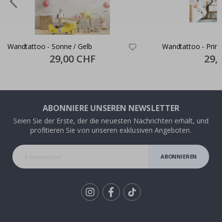
Wandtattoo - Sonne / Gelb
Wandtattoo - Prinz
Special
29,00 CHF
Specia
29,
Price
Price
ABONNIERE UNSEREN NEWSLETTER
Seien Sie der Erste, der die neuesten Nachrichten erhält, und
profitieren Sie von unseren exklusiven Angeboten.
ABONNIEREN
Tik
To