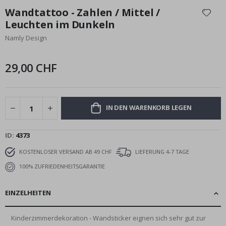
Anfang
Wandtattoo - Zahlen / Mittel /
der
Leuchten im Dunkeln
Bildgalerie
Namly Design
springen
29,00 CHF
IN DEN WARENKORB LEGEN
ID
4373
KOSTENLOSER VERSAND AB 49 CHF
LIEFERUNG 4-7 TAGE
100% ZUFRIEDENHEITSGARANTIE
EINZELHEITEN
Kinderzimmerdekoration - Wandsticker eignen sich sehr gut zur