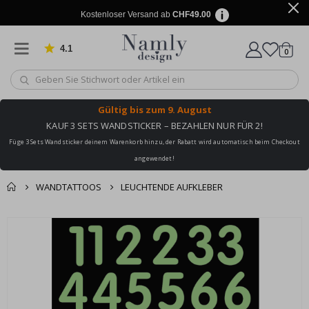
Kostenloser Versand ab
CHF49.00
4.1
Artike
von 1019 Bewertungen
0
Wagen
Gültig bis
zum 9. August
KAUF 3 SETS WANDSTICKER – BEZAHLEN NUR FÜR 2!
Füge 3 Sets Wandsticker deinem Warenkorb hinzu, der Rabatt wird automatisch beim Checkout
angewendet!
WANDTATTOOS
LEUCHTENDE AUFKLEBER
Zusammen gekaufte
Einkaufswagen
Zum
Produkte
Ende
Zur Kasse
der
Bildgalerie
springen